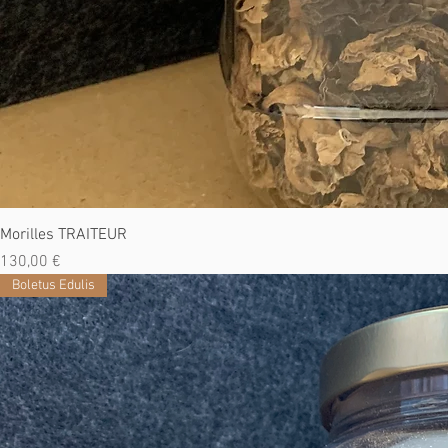
Morilles TRAITEUR
Prix
130,00 €
Boletus Edulis