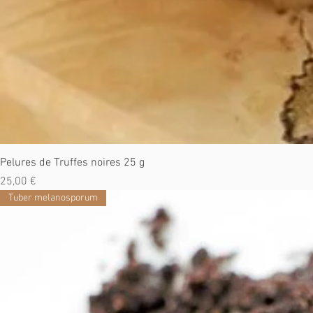
Pelures de Truffes noires 25 g
Prix
25,00 €
Tuber melanosporum