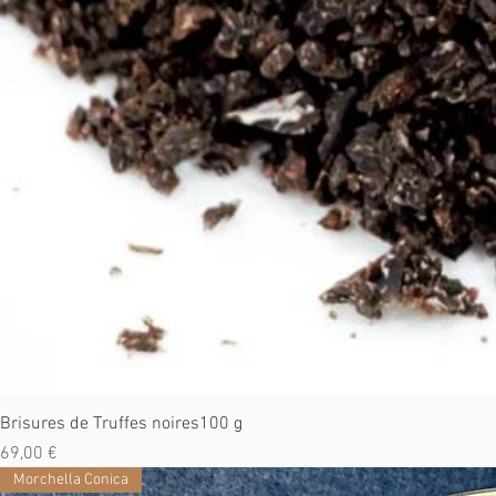
Brisures de Truffes noires100 g
Prix
69,00 €
Morchella Conica