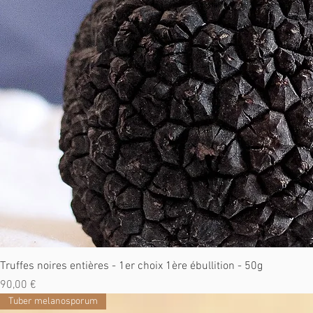
Truffes noires entières - 1er choix 1ère ébullition - 50g
Prix
90,00 €
Tuber melanosporum