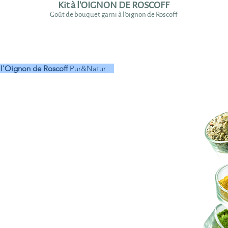
Kit à l'OIGNON DE ROSCOFF
Goût de bouquet garni à l'oignon de Roscoff
 l'Oignon de Roscoff
Pur&Natur
Goût
 de Roscoff
 Roscoff,
carottes
,
persil
et
poireaux
r
t de sous-bois
rsil
ur
aveurs
corsées
et
fumées
ur
de coco
et de
banane
tte AOP
Pur&Natur