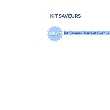
KIT SAVEURS
Kit Saveurs Bouquet Garni à
de
bouquet garn
i à l'o
ignon
Marquants :
Oignons
de
Kit Saveurs Cèpes
Pur&Natu
Goût prononcé de cèpes e
Marquants :
Cèpes
et
pe
Kit Saveurs
Chorizo
Pur&Nat
Goût
harmonieux
aux s
Kit Saveurs
Créole
Pur&Nat
Goût
d'épices
, de
noix 
Marquants :
Paprika
Kit Saveurs
Piment d'Espele