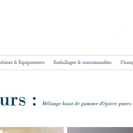
et
ez
us 
u
e
chines & Equipements
Emballages & consommables
Champ
urs :
Mélange haut de gamme d'épices pures e