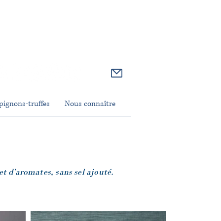
R
r
o
u
v
-
n
o
s
r
Y
o
u
T
u
b
ignons-truffes
Nous connaître
t d'aromates, sans sel ajouté.