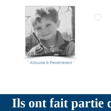
Mo
" Petit
métie
Avoir
carriè
tout e
" Altruiste & Persévérent "
Ils ont fait partie